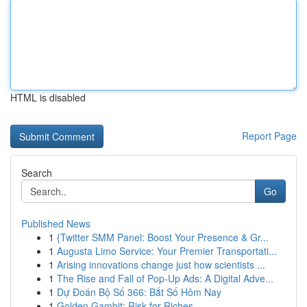
HTML is disabled
Report Page
Search
Go
Published News
1
{Twitter SMM Panel: Boost Your Presence & Gr...
1
Augusta Limo Service: Your Premier Transportati...
1
Arising innovations change just how scientists ...
1
The Rise and Fall of Pop-Up Ads: A Digital Adve...
1
Dự Đoán Bộ Số 366: Bắt Số Hôm Nay
1
Golden Gambit: Risk for Riches