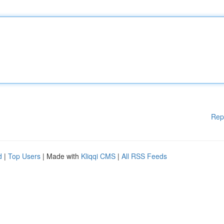
Rep
d
|
Top Users
| Made with
Kliqqi CMS
|
All RSS Feeds