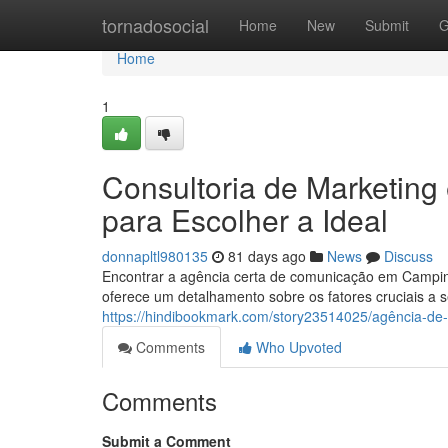
Home
tornadosocial
Home
New
Submit
G
Home
1
Consultoria de Marketin
para Escolher a Ideal
donnapltl980135
81 days ago
News
Discuss
Encontrar a agência certa de comunicação em Campinas
oferece um detalhamento sobre os fatores cruciais a
https://hindibookmark.com/story23514025/agência-de
Comments
Who Upvoted
Comments
Submit a Comment