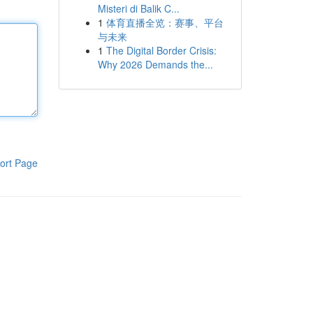
Misteri di Balik C...
1
体育直播全览：赛事、平台
与未来
1
The Digital Border Crisis:
Why 2026 Demands the...
ort Page