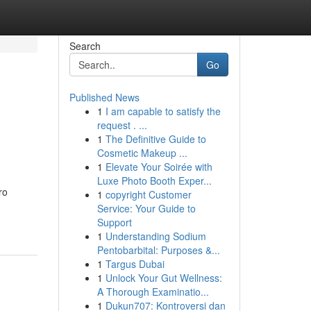
Search
Go
Published News
1
I am capable to satisfy the
request . ...
1
The Definitive Guide to
Cosmetic Makeup ...
1
Elevate Your Soirée with
Luxe Photo Booth Exper...
ro
1
copyright Customer
Service: Your Guide to
Support
1
Understanding Sodium
Pentobarbital: Purposes &...
1
Targus Dubai
1
Unlock Your Gut Wellness:
A Thorough Examinatio...
1
Dukun707: Kontroversi dan