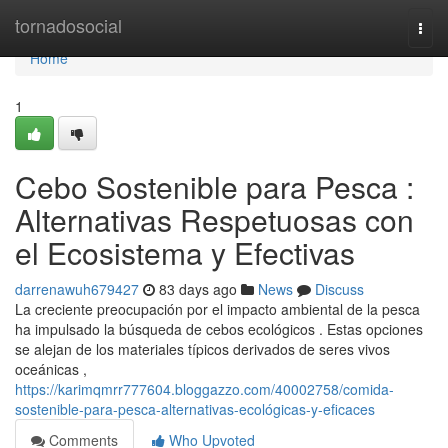
Home
tornadosocial
Togg
navi
Home
1
Cebo Sostenible para Pesca :
Alternativas Respetuosas con
el Ecosistema y Efectivas
darrenawuh679427
83 days ago
News
Discuss
La creciente preocupación por el impacto ambiental de la pesca
ha impulsado la búsqueda de cebos ecológicos . Estas opciones
se alejan de los materiales típicos derivados de seres vivos
oceánicas ,
https://karimqmrr777604.bloggazzo.com/40002758/comida-
sostenible-para-pesca-alternativas-ecológicas-y-eficaces
Comments
Who Upvoted