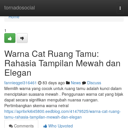
Home
tornadosocial
Togg
navi
Home
1
Warna Cat Ruang Tamu:
Rahasia Tampilan Mewah dan
Elegan
fannieqgei316461
83 days ago
News
Discuss
Memilih warna yang cocok untuk ruang tamu adalah kunci dalam
menciptakan suasana mewah . Penggunaan warna cat yang bijak
dapat secara signifikan mengubah nuansa ruangan.
Pertimbangkan skema warna netral
https://aprilxrki645800.eedblog.com/41479525/warna-cat-ruang-
tamu-rahasia-tampilan-mewah-dan-elegan
Comments
Who Upvoted