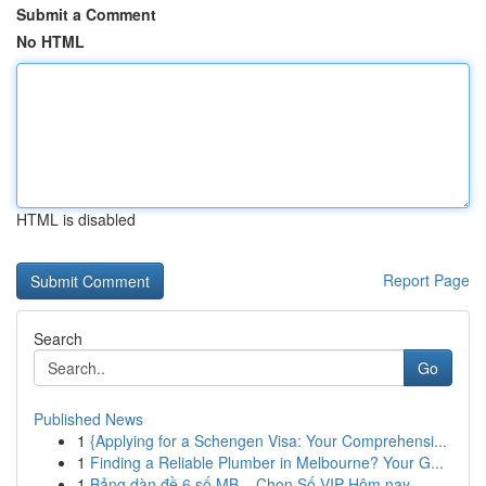
Submit a Comment
No HTML
HTML is disabled
Report Page
Search
Go
Published News
1
{Applying for a Schengen Visa: Your Comprehensi...
1
Finding a Reliable Plumber in Melbourne? Your G...
1
Bảng dàn đề 6 số MB – Chọn Số VIP Hôm nay