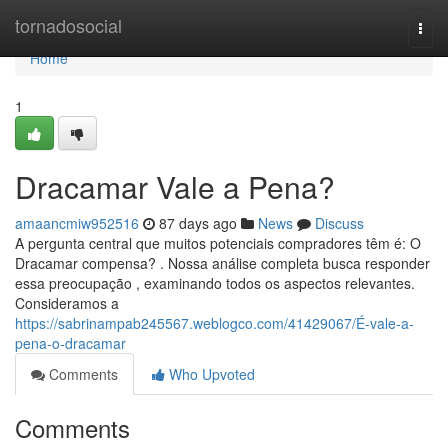
Home
tornadosocial
Togg
navi
Home
1
Dracamar Vale a Pena?
amaancmiw952516
87 days ago
News
Discuss
A pergunta central que muitos potenciais compradores têm é: O
Dracamar compensa? . Nossa análise completa busca responder
essa preocupação , examinando todos os aspectos relevantes.
Consideramos a
https://sabrinampab245567.weblogco.com/41429067/É-vale-a-
pena-o-dracamar
Comments
Who Upvoted
Comments