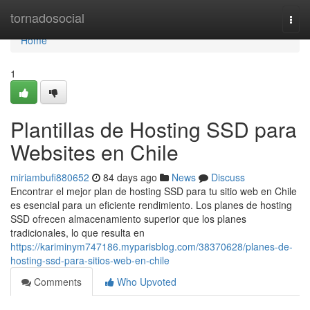
Home
tornadosocial
Togg
navi
Home
1
Plantillas de Hosting SSD para
Websites en Chile
miriambufi880652
84 days ago
News
Discuss
Encontrar el mejor plan de hosting SSD para tu sitio web en Chile
es esencial para un eficiente rendimiento. Los planes de hosting
SSD ofrecen almacenamiento superior que los planes
tradicionales, lo que resulta en
https://kariminym747186.myparisblog.com/38370628/planes-de-
hosting-ssd-para-sitios-web-en-chile
Comments
Who Upvoted