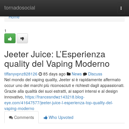
Home
tornadosocial
Togg
navi
Home
1
Jeeter Juice: L’Esperienza
quality del Vaping Moderno
tiffanyvpnz828126
85 days ago
News
Discuss
Nel mondo del vaping quality, Jeeter si è rapidamente affermato
occur uno dei marchi più riconosciuti e richiesti dagli appassionati.
Grazie alla qualità dei suoi estratti, ai sapori intensi e al design
innovativo,
https://francesndwz143218.blog-
eye.com/41647577/jeeter-juice-l-esperienza-top-quality-del-
vaping-moderno
Comments
Who Upvoted