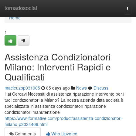
Home
tornadosocial
Togg
navi
Home
1
Assistenza Condizionatori
Milano: Interventi Rapidi e
Qualificati
macieuzpp931965
85 days ago
News
Discuss
Hai Cercavi Necessiti di assistenza riparazione intervento per i
tuoi condizionatori a Milano? La nostra azienda ditta società è
specializzata in assistenza condizionatori riparazione
condizionatori manutenzione
https://www.iformative.com/product/assistenza-condizionatori-
milano-p3024406.html
Comments
Who Upvoted