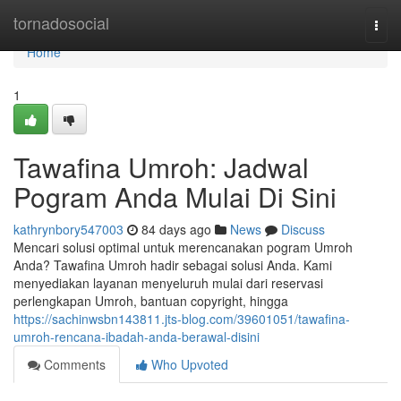
Home
tornadosocial
Togg
navi
Home
1
Tawafina Umroh: Jadwal
Pogram Anda Mulai Di Sini
kathrynbory547003
84 days ago
News
Discuss
Mencari solusi optimal untuk merencanakan pogram Umroh
Anda? Tawafina Umroh hadir sebagai solusi Anda. Kami
menyediakan layanan menyeluruh mulai dari reservasi
perlengkapan Umroh, bantuan copyright, hingga
https://sachinwsbn143811.jts-blog.com/39601051/tawafina-
umroh-rencana-ibadah-anda-berawal-disini
Comments
Who Upvoted