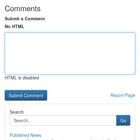
Comments
Submit a Comment
No HTML
HTML is disabled
Report Page
Search
Go
Published News