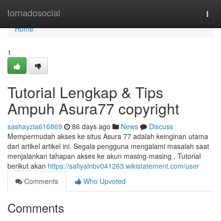
Home
tornadosocial
Togg
navi
Home
1
Tutorial Lengkap & Tips
Ampuh Asura77 copyright
sashayzia616869
86 days ago
News
Discuss
Mempermudah akses ke situs Asura 77 adalah keinginan utama
dari artikel artikel ini. Segala pengguna mengalami masalah saat
menjalankan tahapan akses ke akun masing-masing . Tutorial
berikut akan
https://safiyalnbv041263.wikistatement.com/user
Comments
Who Upvoted
Comments