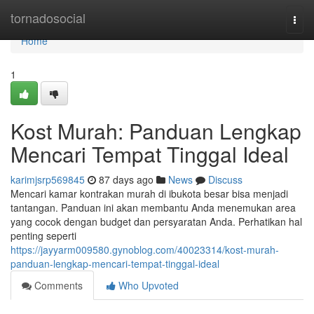
Home
tornadosocial
Togg
navi
Home
1
Kost Murah: Panduan Lengkap
Mencari Tempat Tinggal Ideal
karimjsrp569845
87 days ago
News
Discuss
Mencari kamar kontrakan murah di ibukota besar bisa menjadi
tantangan. Panduan ini akan membantu Anda menemukan area
yang cocok dengan budget dan persyaratan Anda. Perhatikan hal
penting seperti
https://jayyarm009580.gynoblog.com/40023314/kost-murah-
panduan-lengkap-mencari-tempat-tinggal-ideal
Comments
Who Upvoted