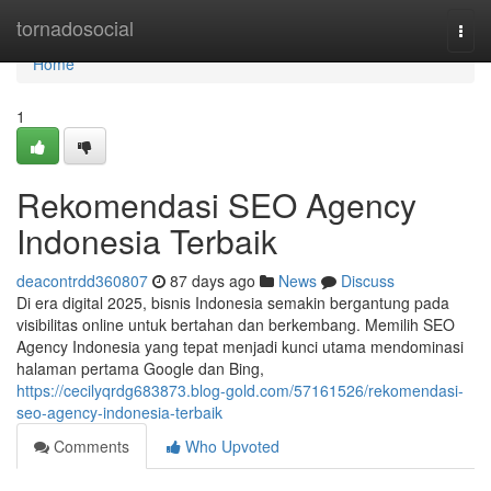
Home
tornadosocial
Togg
navi
Home
1
Rekomendasi SEO Agency
Indonesia Terbaik
deacontrdd360807
87 days ago
News
Discuss
Di era digital 2025, bisnis Indonesia semakin bergantung pada
visibilitas online untuk bertahan dan berkembang. Memilih SEO
Agency Indonesia yang tepat menjadi kunci utama mendominasi
halaman pertama Google dan Bing,
https://cecilyqrdg683873.blog-gold.com/57161526/rekomendasi-
seo-agency-indonesia-terbaik
Comments
Who Upvoted