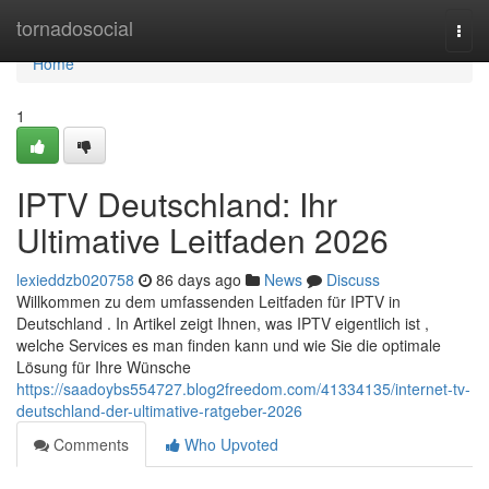
Home
tornadosocial
Togg
navi
Home
1
IPTV Deutschland: Ihr
Ultimative Leitfaden 2026
lexieddzb020758
86 days ago
News
Discuss
Willkommen zu dem umfassenden Leitfaden für IPTV in
Deutschland . In Artikel zeigt Ihnen, was IPTV eigentlich ist ,
welche Services es man finden kann und wie Sie die optimale
Lösung für Ihre Wünsche
https://saadoybs554727.blog2freedom.com/41334135/internet-tv-
deutschland-der-ultimative-ratgeber-2026
Comments
Who Upvoted