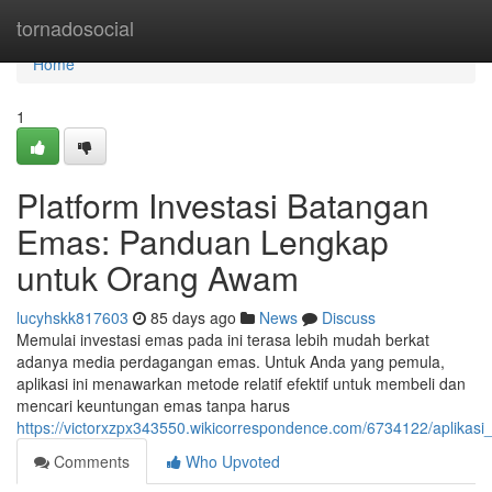
Home
tornadosocial
Home
1
Platform Investasi Batangan
Emas: Panduan Lengkap
untuk Orang Awam
lucyhskk817603
85 days ago
News
Discuss
Memulai investasi emas pada ini terasa lebih mudah berkat
adanya media perdagangan emas. Untuk Anda yang pemula,
aplikasi ini menawarkan metode relatif efektif untuk membeli dan
mencari keuntungan emas tanpa harus
https://victorxzpx343550.wikicorrespondence.com/6734122/aplika
Comments
Who Upvoted