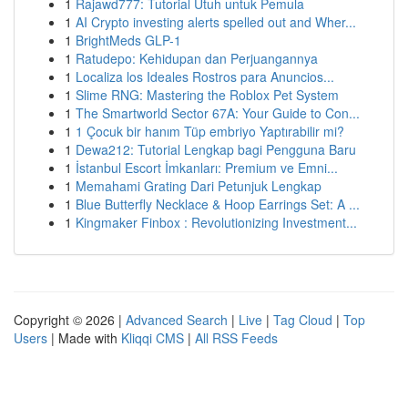
1
Rajawd777: Tutorial Utuh untuk Pemula
1
AI Crypto investing alerts spelled out and Wher...
1
BrightMeds GLP-1
1
Ratudepo: Kehidupan dan Perjuangannya
1
Localiza los Ideales Rostros para Anuncios...
1
Slime RNG: Mastering the Roblox Pet System
1
The Smartworld Sector 67A: Your Guide to Con...
1
1 Çocuk bir hanım Tüp embriyo Yaptırabilir mi?
1
Dewa212: Tutorial Lengkap bagi Pengguna Baru
1
İstanbul Escort İmkanları: Premium ve Emni...
1
Memahami Grating Dari Petunjuk Lengkap
1
Blue Butterfly Necklace & Hoop Earrings Set: A ...
1
Kingmaker Finbox : Revolutionizing Investment...
Copyright © 2026 |
Advanced Search
|
Live
|
Tag Cloud
|
Top
Users
| Made with
Kliqqi CMS
|
All RSS Feeds