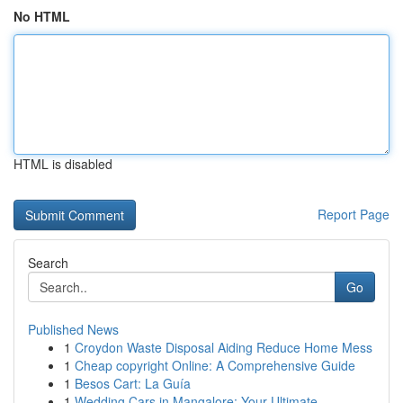
No HTML
HTML is disabled
Report Page
Search
Go
Published News
1
Croydon Waste Disposal Aiding Reduce Home Mess
1
Cheap copyright Online: A Comprehensive Guide
1
Besos Cart: La Guía
1
Wedding Cars in Mangalore: Your Ultimate