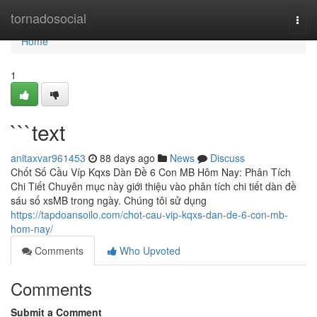
Home
tornadosocial
Togg
navi
Home
1
```text
anitaxvar961453
88 days ago
News
Discuss
Chốt Số Cầu Víp Kqxs Dàn Đề 6 Con MB Hôm Nay: Phân Tích
Chi Tiết Chuyên mục này giới thiệu vào phân tích chi tiết dàn đề
sáu số xsMB trong ngày. Chúng tôi sử dụng
https://tapdoansoilo.com/chot-cau-vip-kqxs-dan-de-6-con-mb-
hom-nay/
Comments
Who Upvoted
Comments
Submit a Comment