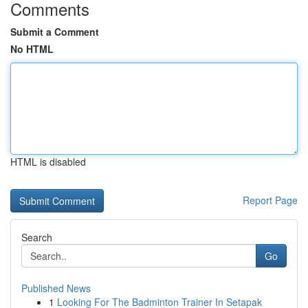
Comments
Submit a Comment
No HTML
HTML is disabled
Report Page
Search
Go
Published News
1
Looking For The Badminton Trainer In Setapak