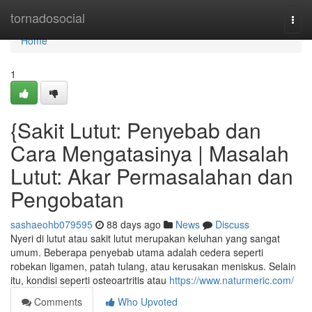
Home
tornadosocial
Togg
navi
Home
1
{Sakit Lutut: Penyebab dan
Cara Mengatasinya | Masalah
Lutut: Akar Permasalahan dan
Pengobatan
sashaeohb079595
88 days ago
News
Discuss
Nyeri di lutut atau sakit lutut merupakan keluhan yang sangat
umum. Beberapa penyebab utama adalah cedera seperti
robekan ligamen, patah tulang, atau kerusakan meniskus. Selain
itu, kondisi seperti osteoartritis atau
https://www.naturmeric.com/
Comments
Who Upvoted