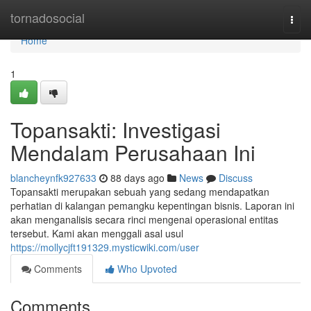
Home
tornadosocial
Togg
navi
Home
1
Topansakti: Investigasi
Mendalam Perusahaan Ini
blancheynfk927633
88 days ago
News
Discuss
Topansakti merupakan sebuah yang sedang mendapatkan
perhatian di kalangan pemangku kepentingan bisnis. Laporan ini
akan menganalisis secara rinci mengenai operasional entitas
tersebut. Kami akan menggali asal usul
https://mollycjft191329.mysticwiki.com/user
Comments
Who Upvoted
Comments