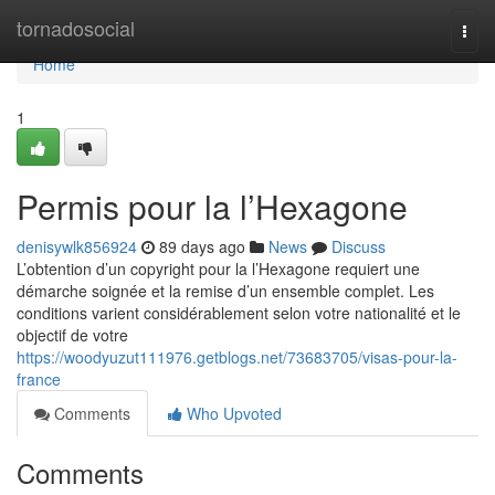
Home
tornadosocial
Togg
navi
Home
1
Permis pour la l’Hexagone
denisywlk856924
89 days ago
News
Discuss
L’obtention d’un copyright pour la l’Hexagone requiert une
démarche soignée et la remise d’un ensemble complet. Les
conditions varient considérablement selon votre nationalité et le
objectif de votre
https://woodyuzut111976.getblogs.net/73683705/visas-pour-la-
france
Comments
Who Upvoted
Comments