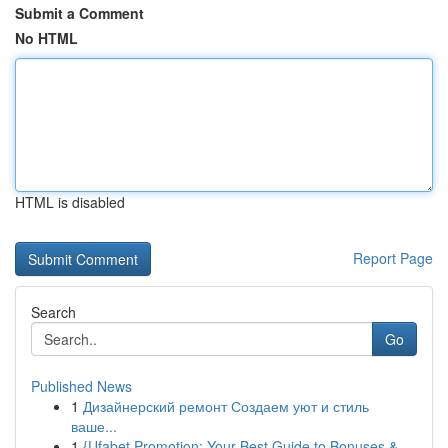
Submit a Comment
No HTML
HTML is disabled
Report Page
Search
Go
Published News
1
Дизайнерский ремонт Создаем уют и стиль
ваше...
1
{Ufabet Promotion: Your Best Guide to Bonuses &...