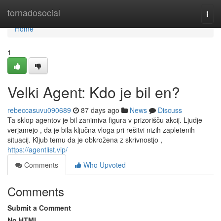
Home
tornadosocial
Togg
navi
Home
1
Velki Agent: Kdo je bil en?
rebeccasuvu090689
87 days ago
News
Discuss
Ta sklop agentov je bil zanimiva figura v prizorišču akcij. Ljudje
verjamejo , da je bila ključna vloga pri rešitvi nizih zapletenih
situacij. Kljub temu da je obkrožena z skrivnostjo ,
https://agentlist.vip/
Comments
Who Upvoted
Comments
Submit a Comment
No HTML