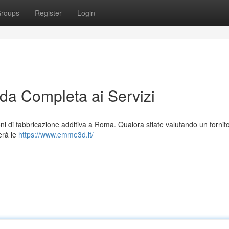
roups
Register
Login
a Completa ai Servizi
i di fabbricazione additiva a Roma. Qualora stiate valutando un fornit
terà le
https://www.emme3d.it/