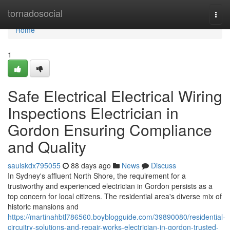
Home
tornadosocial
Togg
navi
Home
1
Safe Electrical Electrical Wiring
Inspections Electrician in
Gordon Ensuring Compliance
and Quality
saulskdx795055
88 days ago
News
Discuss
In Sydney's affluent North Shore, the requirement for a
trustworthy and experienced electrician in Gordon persists as a
top concern for local citizens. The residential area's diverse mix of
historic mansions and
https://martinahbtl786560.boyblogguide.com/39890080/residential-
circuitry-solutions-and-repair-works-electrician-in-gordon-trusted-