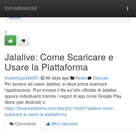
Home
tornadosocial
Togg
navi
Home
1
Jalalive: Come Scaricare e
Usare la Piattaforma
louisehyyp246097
88 days ago
News
Discuss
Per avviare ad usare Jalalive, si deve prima scaricare
l'applicazione. Puoi trovare il file sul sito ufficiale di Jalalive,
oppure individuarlo tramite i negozi di app come Google Play
Store (per Android) o
https://bookmarkstime.com/story22134937/jalalive-come-
scaricare-e-usare-la-piattaforma
Comments
Who Upvoted