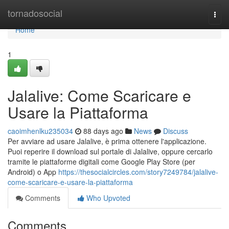
Home
tornadosocial
Togg
navi
Home
1
Jalalive: Come Scaricare e
Usare la Piattaforma
caoimhenlku235034
88 days ago
News
Discuss
Per avviare ad usare Jalalive, è prima ottenere l'applicazione.
Puoi reperire il download sul portale di Jalalive, oppure cercarlo
tramite le piattaforme digitali come Google Play Store (per
Android) o App
https://thesocialcircles.com/story7249784/jalalive-
come-scaricare-e-usare-la-piattaforma
Comments
Who Upvoted
Comments