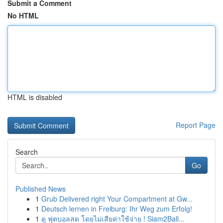
Submit a Comment
No HTML
HTML is disabled
Report Page
Search
Go
Published News
1
Grub Delivered right Your Compartment at Gw...
1
Deutsch lernen in Freiburg: Ihr Weg zum Erfolg!
1
ดู ฟุตบอลสด โดยไม่เสียค่าใช้จ่าย ! Siam2Ball...