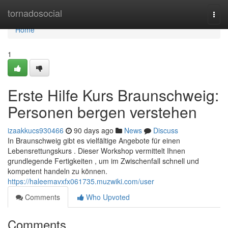
Home
tornadosocial
Togg
navi
Home
1
Erste Hilfe Kurs Braunschweig:
Personen bergen verstehen
izaakkucs930466
90 days ago
News
Discuss
In Braunschweig gibt es vielfältige Angebote für einen
Lebensrettungskurs . Dieser Workshop vermittelt Ihnen
grundlegende Fertigkeiten , um im Zwischenfall schnell und
kompetent handeln zu können.
https://haleemavxfx061735.muzwiki.com/user
Comments
Who Upvoted
Comments