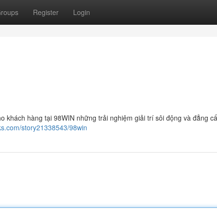
roups
Register
Login
o khách hàng tại 98WIN những trải nghiệm giải trí sôi động và đẳng cấ
rks.com/story21338543/98win