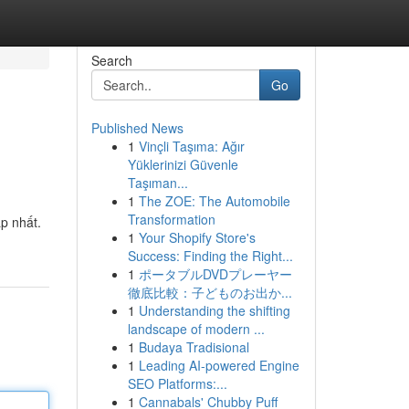
Search
Go
Published News
1
Vinçli Taşıma: Ağır
Yüklerinizi Güvenle
Taşıman...
1
The ZOE: The Automobile
Transformation
p nhất.
1
Your Shopify Store's
Success: Finding the Right...
1
ポータブルDVDプレーヤー
徹底比較：子どものお出か...
1
Understanding the shifting
landscape of modern ...
1
Budaya Tradisional
1
Leading AI-powered Engine
SEO Platforms:...
1
Cannabals' Chubby Puff