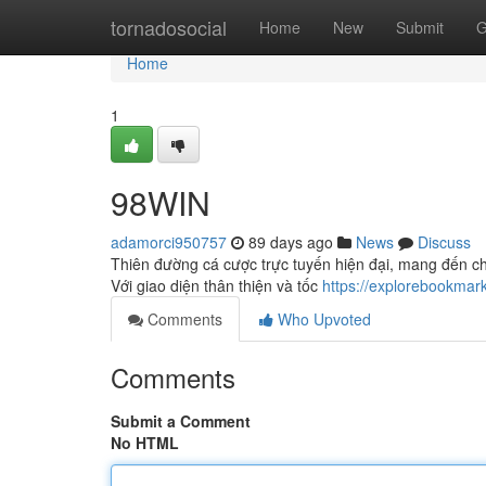
Home
tornadosocial
Home
New
Submit
G
Home
1
98WIN
adamorci950757
89 days ago
News
Discuss
Thiên đường cá cược trực tuyến hiện đại, mang đến ch
Với giao diện thân thiện và tốc
https://explorebookma
Comments
Who Upvoted
Comments
Submit a Comment
No HTML