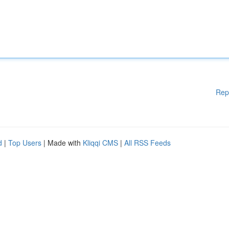
Rep
d
|
Top Users
| Made with
Kliqqi CMS
|
All RSS Feeds