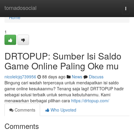
Home
tornadosocial
Togg
navi
Home
1
DRTOPUP: Sumber Isi Saldo
Game Online Paling Oke mu
nicolelcjq739956
88 days ago
News
Discuss
Bingung cari wadah terpercaya untuk mendapatkan isi saldo
game online kesukaanmu? Tenang saja lagi! DRTTOPUP hadir
sebagai solusi terbaik untuk semua kebutuhanmu. Kami
menawarkan berbagai pilihan cara
https://drtopup.com/
Comments
Who Upvoted
Comments