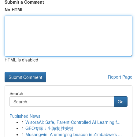
Submit a Comment
No HTML
HTML is disabled
Report Page
Search
Go
Published News
1
WisoraAI: Safe, Parent-Controlled AI Learning f...
1
GEO专家：出海制胜关键
1
Musangwin: A emerging beacon in Zimbabwe's ...