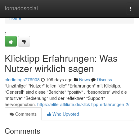
Home
tornadosocial
Togg
navi
Home
1
Klicktipp Erfahrungen: Was
Nutzer wirklich sagen
elodietags776908
109 days ago
News
Discuss
"Unzählige" "Nutzer" teilen "die" "Erfahrungen" mit Klicktipp.
"Generell" sind diese "Berichte" "positiv" , "besonders" wird die
"intuitive" "Bedienung" und der "effektive" "Support"
hervorgehoben.
https://elite-affiliate.de/klick-tipp-erfahrungen-2/
Comments
Who Upvoted
Comments