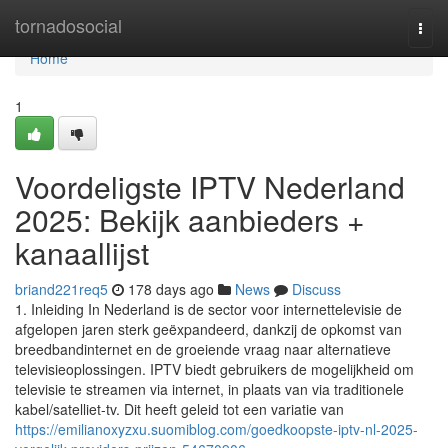
Home
tornadosocial
Togg
navi
Home
1
Voordeligste IPTV Nederland
2025: Bekijk aanbieders +
kanaallijst
briand221req5
178 days ago
News
Discuss
1. Inleiding In Nederland is de sector voor internettelevisie de
afgelopen jaren sterk geëxpandeerd, dankzij de opkomst van
breedbandinternet en de groeiende vraag naar alternatieve
televisieoplossingen. IPTV biedt gebruikers de mogelijkheid om
televisie te streamen via internet, in plaats van via traditionele
kabel/satelliet-tv. Dit heeft geleid tot een variatie van
https://emilianoxyzxu.suomiblog.com/goedkoopste-iptv-nl-2025-