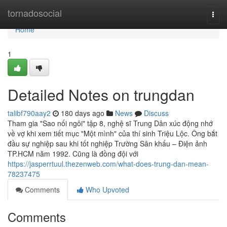
Home
tornadosocial
Togg
navi
Home
1
Detailed Notes on trungdan
talibf790aay2
180 days ago
News
Discuss
Tham gia "Sao nối ngôi" tập 8, nghệ sĩ Trung Dân xúc động nhớ
về vợ khi xem tiết mục "Một mình" của thí sinh Triệu Lộc. Ông bắt
đầu sự nghiệp sau khi tốt nghiệp Trường Sân khấu – Điện ảnh
TP.HCM năm 1992. Cũng là đồng đội với
https://jasperrtuul.thezenweb.com/what-does-trung-dan-mean-
78237475
Comments
Who Upvoted
Comments