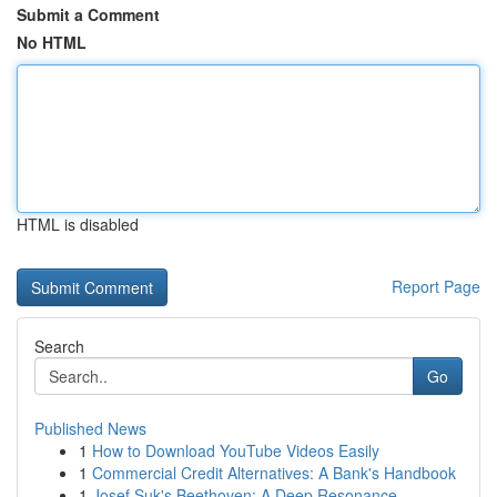
Submit a Comment
No HTML
HTML is disabled
Report Page
Search
Go
Published News
1
How to Download YouTube Videos Easily
1
Commercial Credit Alternatives: A Bank's Handbook
1
Josef Suk's Beethoven: A Deep Resonance