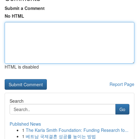
Submit a Comment
No HTML
HTML is disabled
Report Page
Search
Go
Published News
1
The Karla Smith Foundation: Funding Research fo...
1
베트남 국제결혼 성공률 높이는 방법