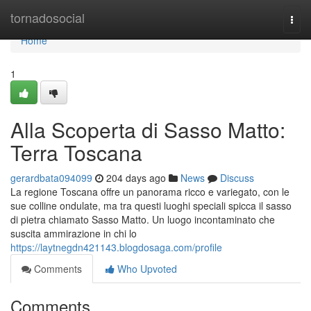
Home
tornadosocial
Togg
navi
Home
1
Alla Scoperta di Sasso Matto:
Terra Toscana
gerardbata094099
204 days ago
News
Discuss
La regione Toscana offre un panorama ricco e variegato, con le
sue colline ondulate, ma tra questi luoghi speciali spicca il sasso
di pietra chiamato Sasso Matto. Un luogo incontaminato che
suscita ammirazione in chi lo
https://laytnegdn421143.blogdosaga.com/profile
Comments
Who Upvoted
Comments