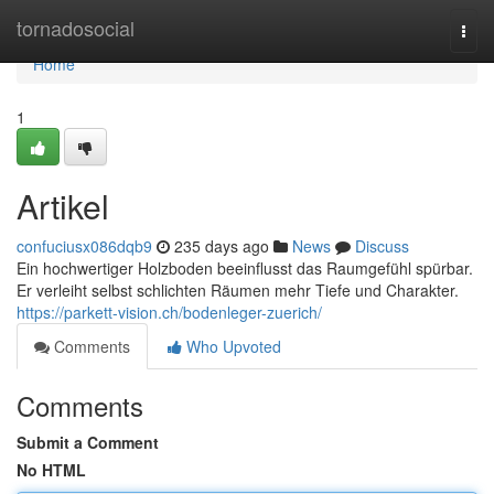
Home
tornadosocial
Togg
navi
Home
1
Artikel
confuciusx086dqb9
235 days ago
News
Discuss
Ein hochwertiger Holzboden beeinflusst das Raumgefühl spürbar.
Er verleiht selbst schlichten Räumen mehr Tiefe und Charakter.
https://parkett-vision.ch/bodenleger-zuerich/
Comments
Who Upvoted
Comments
Submit a Comment
No HTML