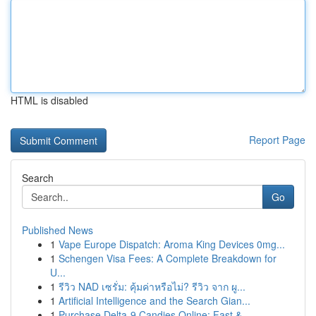
HTML is disabled
Report Page
Search
Go
Published News
1
Vape Europe Dispatch: Aroma King Devices 0mg...
1
Schengen Visa Fees: A Complete Breakdown for
U...
1
รีวิว NAD เซรั่ม: คุ้มค่าหรือไม่? รีวิว จาก ผู...
1
Artificial Intelligence and the Search Gian...
1
Purchase Delta-9 Candies Online: Fast & ...