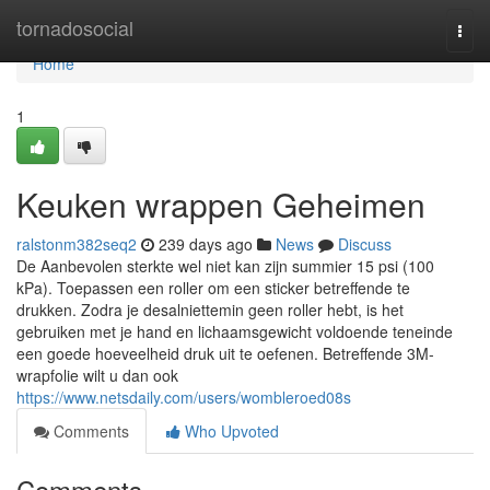
Home
tornadosocial
Togg
navi
Home
1
Keuken wrappen Geheimen
ralstonm382seq2
239 days ago
News
Discuss
De Aanbevolen sterkte wel niet kan zijn summier 15 psi (100
kPa). Toepassen een roller om een sticker betreffende te
drukken. Zodra je desalniettemin geen roller hebt, is het
gebruiken met je hand en lichaamsgewicht voldoende teneinde
een goede hoeveelheid druk uit te oefenen. Betreffende 3M-
wrapfolie wilt u dan ook
https://www.netsdaily.com/users/wombleroed08s
Comments
Who Upvoted
Comments