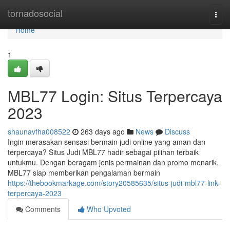
Home
tornadosocial
Togg
navi
Home
1
MBL77 Login: Situs Terpercaya
2023
shaunavfha008522
263 days ago
News
Discuss
Ingin merasakan sensasi bermain judi online yang aman dan
terpercaya? Situs Judi MBL77 hadir sebagai pilihan terbaik
untukmu. Dengan beragam jenis permainan dan promo menarik,
MBL77 siap memberikan pengalaman bermain
https://thebookmarkage.com/story20585635/situs-judi-mbl77-link-
terpercaya-2023
Comments
Who Upvoted