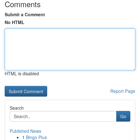
Comments
Submit a Comment
No HTML
HTML is disabled
Report Page
Search
Go
Published News
1
Bingo Plus