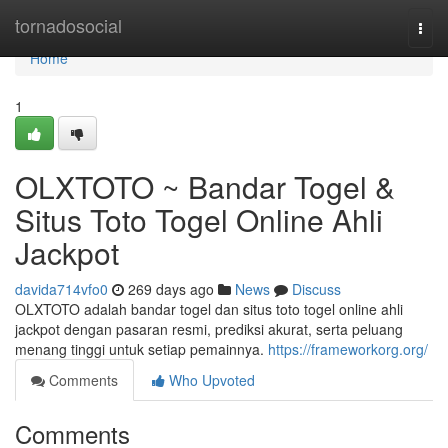
Home
tornadosocial
Togg
navi
Home
1
OLXTOTO ~ Bandar Togel &
Situs Toto Togel Online Ahli
Jackpot
davida714vfo0
269 days ago
News
Discuss
OLXTOTO adalah bandar togel dan situs toto togel online ahli
jackpot dengan pasaran resmi, prediksi akurat, serta peluang
menang tinggi untuk setiap pemainnya.
https://frameworkorg.org/
Comments
Who Upvoted
Comments