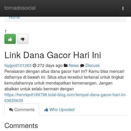
Home
tornadosocial
Togg
navi
Home
1
Link Dana Gacor Hari Ini
fayjpcd101263
272 days ago
News
Discuss
Penasaran dengan situs dana gacor hari ini? Kamu bisa mencari
daftarnya di bawah ini. Situs-situs tersebut terkenal untuk tingkat
kemudahannya untuk mendapatkan kemenangan. Jangan
abaikan untuk selalu bermain dengan
https://henriqoit189798.total-blog.com/tempat-dana-gacor-hari-ini-
63635639
Comments
Who Upvoted
Comments