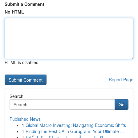
Submit a Comment
No HTML
HTML is disabled
Report Page
Search
Go
Published News
1
Global Macro Investing: Navigating Economic Shifts
1
Finding the Best CA in Gurugram: Your Ultimate ...
1
پاکستان میں آئی پی ٹی وی: ایک مکمل گائیڈ