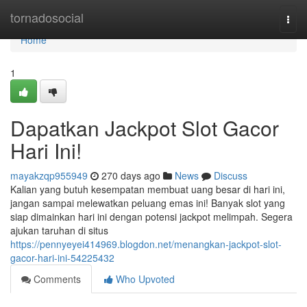
Home
tornadosocial
Togg
navi
Home
1
Dapatkan Jackpot Slot Gacor
Hari Ini!
mayakzqp955949
270 days ago
News
Discuss
Kalian yang butuh kesempatan membuat uang besar di hari ini,
jangan sampai melewatkan peluang emas ini! Banyak slot yang
siap dimainkan hari ini dengan potensi jackpot melimpah. Segera
ajukan taruhan di situs
https://pennyeyei414969.blogdon.net/menangkan-jackpot-slot-
gacor-hari-ini-54225432
Comments
Who Upvoted