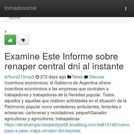
Home
tornadosocial
Togg
navi
Home
1
Examine Este Informe sobre
renaper central dni al instante
arthurz210ncp5
272 days ago
News
Discuss
Incentivos económicos: el Gobierno de Argentina ofrece
incentivos económicos a las empresas que contraten a
trabajadores y trabajadoras de la Heredad popular. Todos
aquellos y aquellas que realicen actividades en el situación de la
Patrimonio popular como vendedores ambulantes, feriantes o
artesanas; cartoneras y recicladores; pequeñGanador
agricultoras y agricultores; trabajadoras
https://abrahamgarcialopeztjxjx08.atualblog.com/44810145/nuevo-
paso-a-paso-mapa-renaper-dni-express