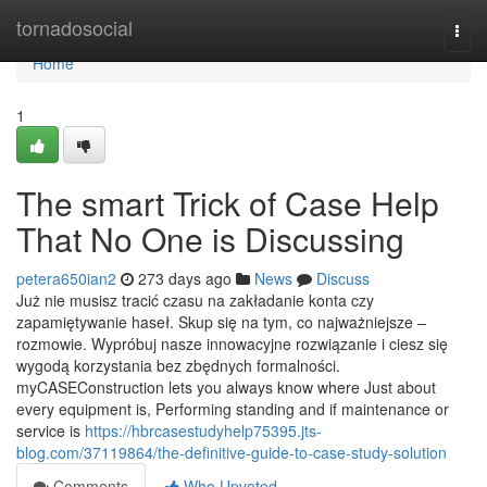
Home
tornadosocial
Togg
navi
Home
1
The smart Trick of Case Help
That No One is Discussing
petera650ian2
273 days ago
News
Discuss
Już nie musisz tracić czasu na zakładanie konta czy
zapamiętywanie haseł. Skup się na tym, co najważniejsze –
rozmowie. Wypróbuj nasze innowacyjne rozwiązanie i ciesz się
wygodą korzystania bez zbędnych formalności.
myCASEConstruction lets you always know where Just about
every equipment is, Performing standing and if maintenance or
service is
https://hbrcasestudyhelp75395.jts-
blog.com/37119864/the-definitive-guide-to-case-study-solution
Comments
Who Upvoted