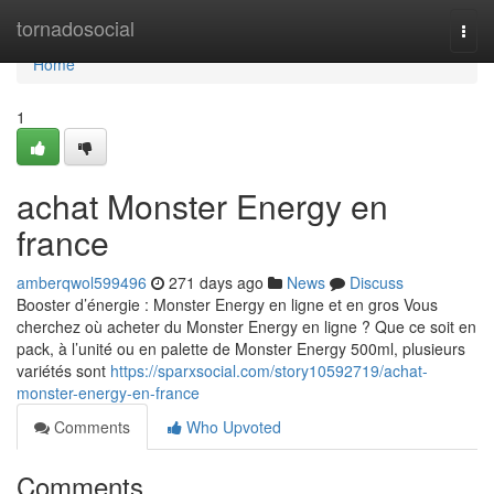
Home
tornadosocial
Togg
navi
Home
1
achat Monster Energy en
france
amberqwol599496
271 days ago
News
Discuss
Booster d’énergie : Monster Energy en ligne et en gros Vous
cherchez où acheter du Monster Energy en ligne ? Que ce soit en
pack, à l’unité ou en palette de Monster Energy 500ml, plusieurs
variétés sont
https://sparxsocial.com/story10592719/achat-
monster-energy-en-france
Comments
Who Upvoted
Comments