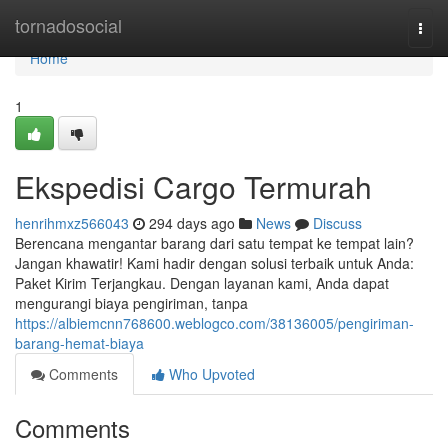
Home
tornadosocial
Togg
navi
Home
1
Ekspedisi Cargo Termurah
henrihmxz566043
294 days ago
News
Discuss
Berencana mengantar barang dari satu tempat ke tempat lain?
Jangan khawatir! Kami hadir dengan solusi terbaik untuk Anda:
Paket Kirim Terjangkau. Dengan layanan kami, Anda dapat
mengurangi biaya pengiriman, tanpa
https://albiemcnn768600.weblogco.com/38136005/pengiriman-
barang-hemat-biaya
Comments
Who Upvoted
Comments