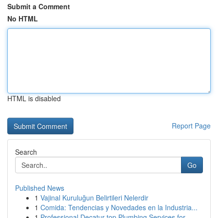
Submit a Comment
No HTML
HTML is disabled
Report Page
Search
Go
Published News
1
Vajinal Kuruluğun Belirtileri Nelerdir
1
Comida: Tendencias y Novedades en la Industria...
1
Professional Decatur top Plumbing Services for ...