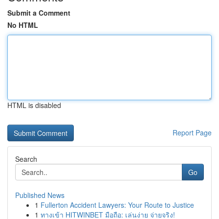
Submit a Comment
No HTML
HTML is disabled
Report Page
Search
Go
Published News
1
Fullerton Accident Lawyers: Your Route to Justice
1
ทางเข้า HITWINBET มือถือ: เล่นง่าย จ่ายจริง!