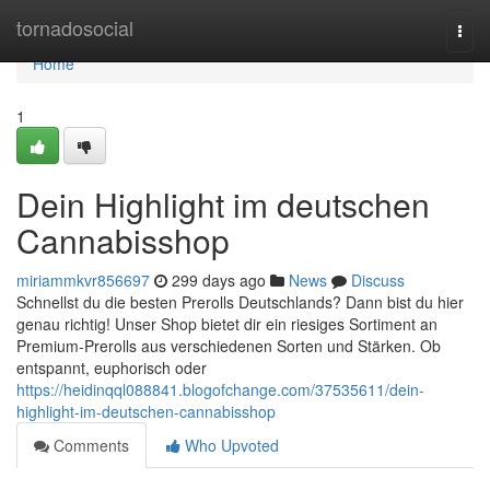
Home
tornadosocial
Togg
navi
Home
1
Dein Highlight im deutschen
Cannabisshop
miriammkvr856697
299 days ago
News
Discuss
Schnellst du die besten Prerolls Deutschlands? Dann bist du hier
genau richtig! Unser Shop bietet dir ein riesiges Sortiment an
Premium-Prerolls aus verschiedenen Sorten und Stärken. Ob
entspannt, euphorisch oder
https://heidinqql088841.blogofchange.com/37535611/dein-
highlight-im-deutschen-cannabisshop
Comments
Who Upvoted