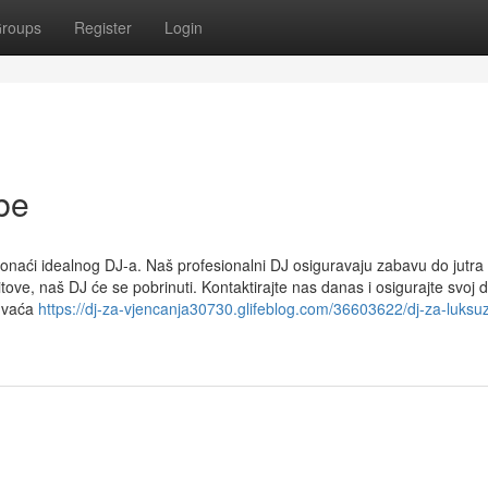
roups
Register
Login
be
onaći idealnog DJ-a. Naš profesionalni DJ osiguravaju zabavu do jutra
hitove, naš DJ će se pobrinuti. Kontaktirajte nas danas i osigurajte svoj
uhvaća
https://dj-za-vjencanja30730.glifeblog.com/36603622/dj-za-luksu