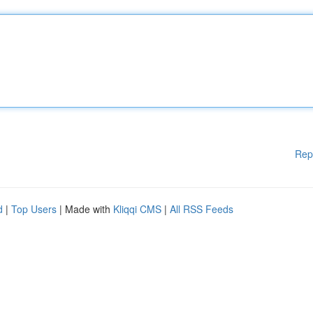
Rep
d
|
Top Users
| Made with
Kliqqi CMS
|
All RSS Feeds