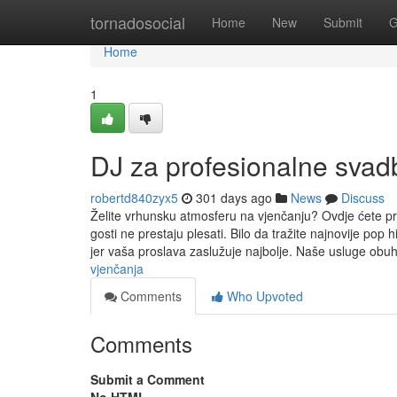
Home
tornadosocial
Home
New
Submit
G
Home
1
DJ za profesionalne svad
robertd840zyx5
301 days ago
News
Discuss
Želite vrhunsku atmosferu na vjenčanju? Ovdje ćete pr
gosti ne prestaju plesati. Bilo da tražite najnovije pop 
jer vaša proslava zaslužuje najbolje. Naše usluge ob
vjenčanja
Comments
Who Upvoted
Comments
Submit a Comment