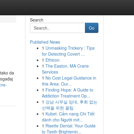
Search
Go
Published News
1
Unmasking Trickery : Tips
for Detecting Covert ...
1
Ethicon
1
The Easton, MA Crane
Services
 tako da
1
No Cost Legal Guidance in
 događaj
this Area: Our...
zne-
1
Finding Hope: A Guide to
Addiction Treatment Op...
1
강남 사무실 임대, 후회 없는
선택을 위한 꿀팁
1
Kubet: Cẩm nang Chi Tiết
dành cho Người mớ...
1
Risette Dental: Your Guide
to Teeth Brightenin...