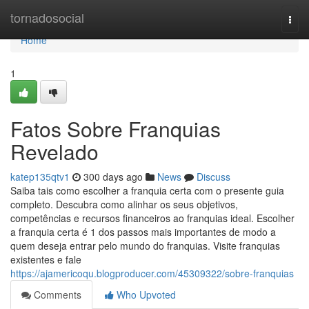
Home
tornadosocial
Togg
navi
Home
1
Fatos Sobre Franquias
Revelado
katep135qtv1
300 days ago
News
Discuss
Saiba tais como escolher a franquia certa com o presente guia
completo. Descubra como alinhar os seus objetivos,
competências e recursos financeiros ao franquias ideal. Escolher
a franquia certa é 1 dos passos mais importantes de modo a
quem deseja entrar pelo mundo do franquias. Visite franquias
existentes e fale
https://ajamericoqu.blogproducer.com/45309322/sobre-franquias
Comments
Who Upvoted