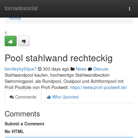
Home
tornadosocial
Togg
navi
Home
1
Pool stahlwand rechteckig
bentley0y50jue7
303 days ago
News
Discuss
Stahlwandpool kaufen, hochwertige Stahlwandbecken
Swimmingpool, als Rundpool, Ovalpool und Achtformpool mit
Profi Poolfolie von Profi-Poolwelt.
https://www.profi-poolwelt.de/
Comments
Who Upvoted
Comments
Submit a Comment
No HTML