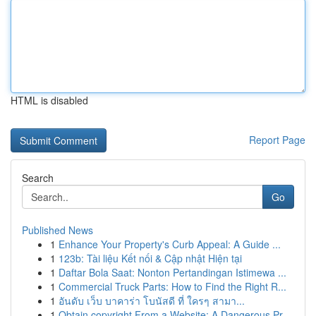
HTML is disabled
Report Page
Search
Go
Published News
1
Enhance Your Property's Curb Appeal: A Guide ...
1
123b: Tài liệu Kết nối & Cập nhật Hiện tại
1
Daftar Bola Saat: Nonton Pertandingan Istimewa ...
1
Commercial Truck Parts: How to Find the Right R...
1
อันดับ เว็บ บาคาร่า โบนัสดี ที่ ใครๆ สามา...
1
Obtain copyright From a Website: A Dangerous Pr...