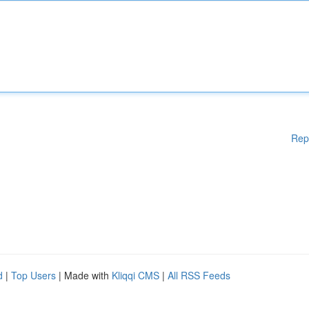
Rep
d
|
Top Users
| Made with
Kliqqi CMS
|
All RSS Feeds