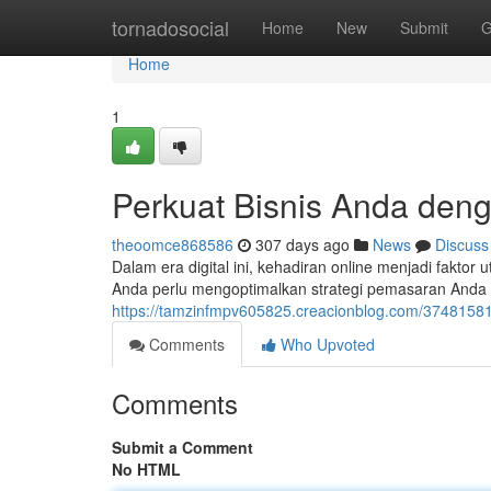
Home
tornadosocial
Home
New
Submit
G
Home
1
Perkuat Bisnis Anda deng
theoomce868586
307 days ago
News
Discuss
Dalam era digital ini, kehadiran online menjadi faktor
Anda perlu mengoptimalkan strategi pemasaran Anda 
https://tamzinfmpv605825.creacionblog.com/37481581/t
Comments
Who Upvoted
Comments
Submit a Comment
No HTML