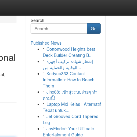
Search
Go
Published News
1
Cottonwood Heights best
onal
Deck Builder Creating B...
1
إشعار شهادة تركيب أجهزة
الوقاية والحماية من...
1
Kodyub333 Contact
at,
Information: How to Reach
Them
1
Jinx88: เข้าสู่ระบบง่ายๆ ทำ
ตามนี้!
1
Laptop Mid Kelas : Alternatif
Tepat untuk...
1
Jet Grooved Cord Tapered
Leg
1
JavFinder: Your Ultimate
Entertainment Guide