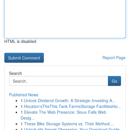
HTML is disabled
Report Page
Search
Go
Published News
1
Unlock Dividend Growth: A Strategic Investing A...
1
Houston'sTheThis Tank FarmsStorage FacilitiesHo...
1
Elevate The Web Presence: Sioux Falls Web
Desig...
1
These Bike Storage Systems vs. Their Method:...
1
Unlock His Secret Obsession: Your Download Guide